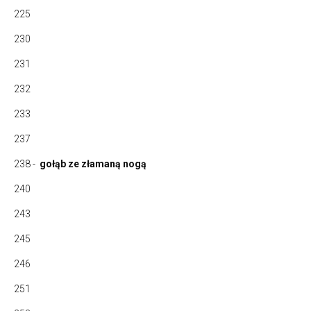
225
230
231
232
233
237
238 -
gołąb ze złamaną nogą
240
243
245
246
251